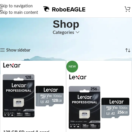
Skip to navigation
Skip to main content
Shop
Categories
Home
Shop
Showing 1–12 of 52 results
Show sidebar
NEW
128 GB SD card /Lexar/