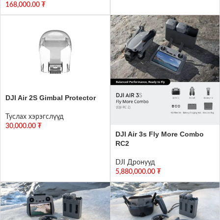
168,000.00
₮
DJI Air 2S Gimbal Protector
Туслах хэрэгслүүд
30,000.00
₮
DJI Air 3s Fly More Combo
RC2
DJI Дронууд
5,880,000.00
₮