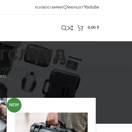
Youtube
ХОЛБОО БАРИХ
WISHLIST
0.00
₮
эгслүүд
 ХЭРЭГСЛҮҮД
ucts
12
18
24
NEW