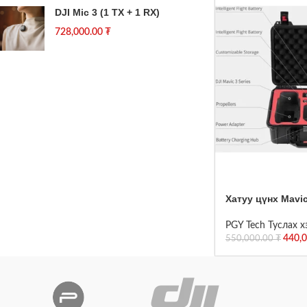
DJI Mic 3 (1 TX + 1 RX)
728,000.00
₮
Хатуу цүнх Mavic
PGY Tech Туслах х
440,
550,000.00
₮