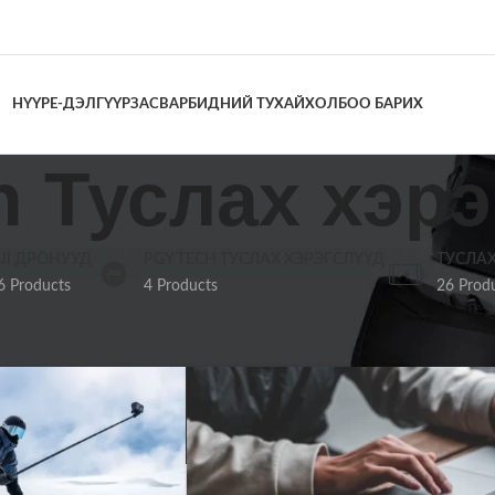
НҮҮР
Е-ДЭЛГҮҮР
ЗАСВАР
БИДНИЙ ТУХАЙ
ХОЛБОО БАРИХ
h Туслах хэр
JI ДРОНУУД
PGY TECH ТУСЛАХ ХЭРЭГСЛҮҮД
ТУСЛАХ
6 Products
4 Products
26 Prod
ах хэрэгслүүд
Show
9