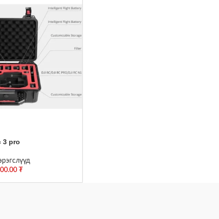
 3 pro
эрэгслүүд
000.00
₮