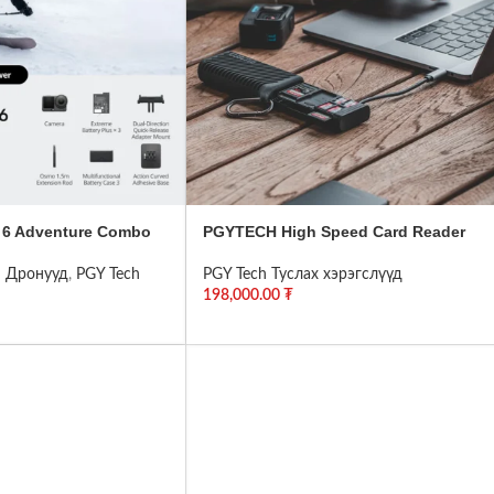
 6 Adventure Combo
PGYTECH High Speed Card Reader
I Дронууд
,
PGY Tech
PGY Tech Туслах хэрэгслүүд
198,000.00
₮