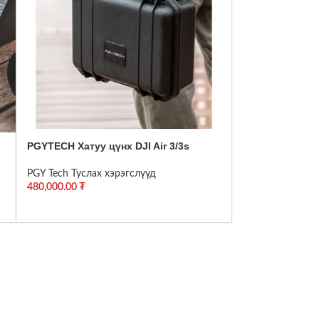
PGYTECH Хатуу цүнх DJI Air 3/3s
PGY Tech Туслах хэрэгслүүд
480,000.00
₮