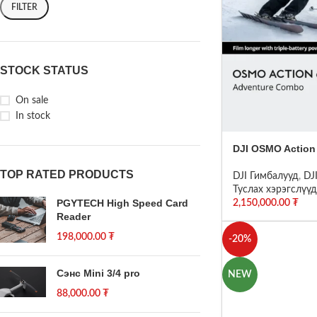
FILTER
STOCK STATUS
On sale
In stock
DJI OSMO Action
TOP RATED PRODUCTS
DJI Гимбалууд
,
DJ
Туслах хэрэгслүүд
PGYTECH High Speed Card
2,150,000.00
₮
Reader
198,000.00
₮
-20%
Сэнс Mini 3/4 pro
NEW
88,000.00
₮