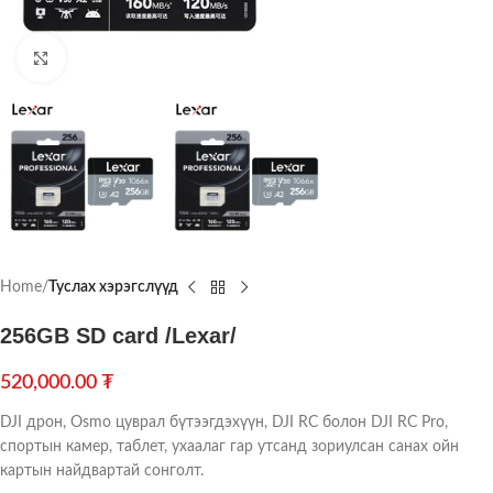
Click to enlarge
Home
Туслах хэрэгслүүд
256GB SD card /Lexar/
520,000.00
₮
DJI дрон, Osmo цуврал бүтээгдэхүүн, DJI RC болон DJI RC Pro,
спортын камер, таблет, ухаалаг гар утсанд зориулсан санах ойн
картын найдвартай сонголт.