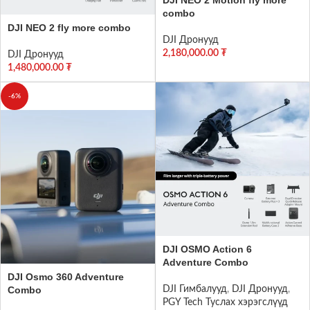
combo
DJI NEO 2 fly more combo
DJI Дронууд
2,180,000.00
₮
DJI Дронууд
1,480,000.00
₮
-6%
DJI OSMO Action 6
Adventure Combo
DJI Osmo 360 Adventure
Combo
DJI Гимбалууд
,
DJI Дронууд
,
PGY Tech Туслах хэрэгслүүд