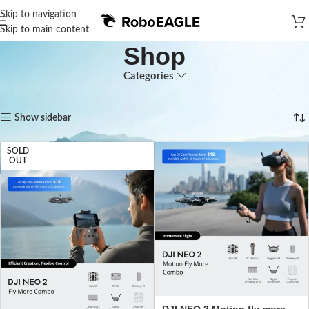
Skip to navigation
Skip to main content
Shop
Categories
Home
Shop
Page 3
Showing 25–36 of 52 results
Show sidebar
SOLD
OUT
DJI NEO 2 Motion fly more