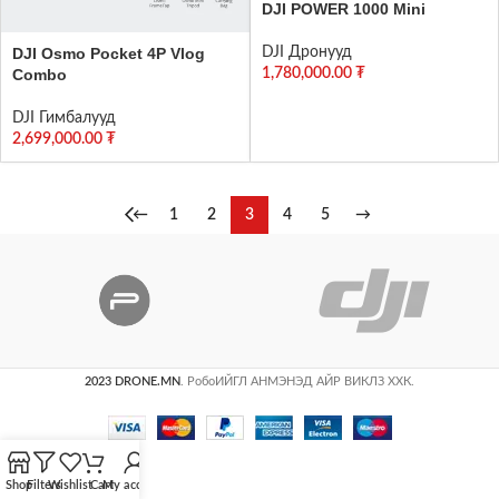
DJI POWER 1000 Mini
DJI Osmo Pocket 4P Vlog
DJI Дронууд
Combo
1,780,000.00
₮
DJI Гимбалууд
2,699,000.00
₮
←
1
2
3
4
5
→
2023 DRONE.MN
. РобоИЙГЛ АНМЭНЭД АЙР ВИКЛЗ ХХК.
Shop
Filters
Wishlist
Cart
My account